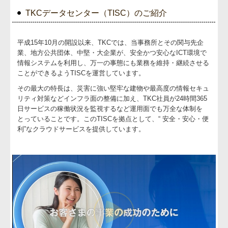
TKCデータセンター（TISC）のご紹介
平成15年10月の開設以来、TKCでは、当事務所とその関与先企
業、地方公共団体、中堅・大企業が、安全かつ安心なICT環境で
情報システムを利用し、万一の事態にも業務を維持・継続させる
ことができるようTISCを運営しています。
その最大の特長は、災害に強い堅牢な建物や最高度の情報セキュ
リティ対策などインフラ面の整備に加え、TKC社員が24時間365
日サービスの稼働状況を監視するなど運用面でも万全な体制を
とっていることです。このTISCを拠点として、“ 安全・安心・便
利”なクラウドサービスを提供しています。