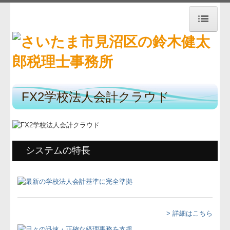
トップページ
お知らせ
事務所紹介
FX2学校法人会計クラウド
経営理念
交通案内
システムの特長
業務案内
リンク集
戦略財務情報システム
> 詳細はこちら
お問合せ