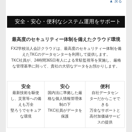
▲ 戻る
安全・安心・便利なシステム運用をサポート
最高度のセキュリティー体制を備えたクラウド環境
FX2学校法人会計クラウドは、最高度のセキュリティー体制を備
えたTKCのデータセンターを利用して提供します。
TKC社員が、24時間365日有人による常駐監視等を実施し、厳格
な管理基準に則って、貴社の大切なデータをお預かりします。
安全
安心
便利
最新技術を駆使
国内法に準拠した厳
自社データセン
し、災害等への備
格な個人情報管理体
ターだからこそで
えも万全
制の下
きる
堅ろうでセキュア
TKC社員がデータを
万全なサポートと
な環境
保護
高付加価値サービ
スの提供