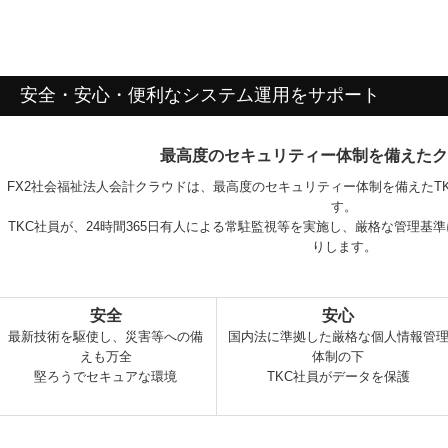
安全・安心・便利なシステム運用をサポート
最高度のセキュリティー体制を備えたク
FX2社会福祉法人会計クラウドは、最高度のセキュリティー体制を備えたT
す。
TKC社員が、24時間365日有人による常駐監視等を実施し、厳格な管理基
りします。
安全
安心
最新技術を駆使し、災害等への備
国内法に準拠した厳格な個人情報管
えも万全
体制の下
堅ろうでセキュアな環境
TKC社員がデータを保護