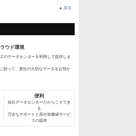
▲ 戻る
ラウド環境
KCのデータセンターを利用して提供しま
準に則って、貴社の大切なデータをお預か
便利
理
自社データセンターだからこそでき
る
万全なサポートと高付加価値サービ
スの提供