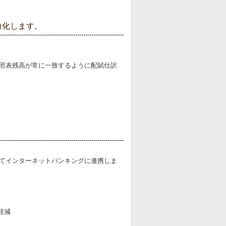
力化します。
照表残高が常に一致するように配賦仕訳
。
てインターネットバンキングに連携しま