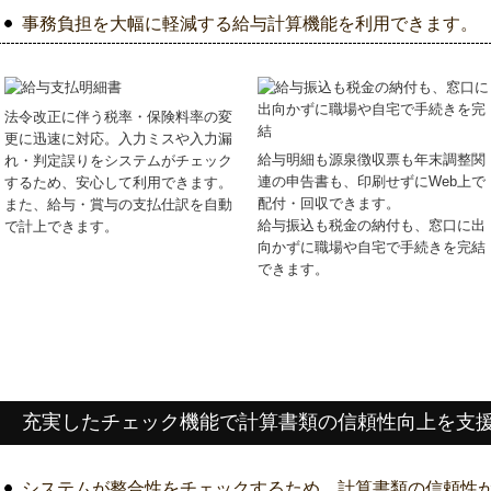
事務負担を大幅に軽減する給与計算機能を利用できます。
法令改正に伴う税率・保険料率の変
更に迅速に対応。入力ミスや入力漏
給与明細も源泉徴収票も年末調整関
れ・判定誤りをシステムがチェック
連の申告書も、印刷せずにWeb上で
するため、安心して利用できます。
配付・回収できます。
また、給与・賞与の支払仕訳を自動
給与振込も税金の納付も、窓口に出
で計上できます。
向かずに職場や自宅で手続きを完結
できます。
充実したチェック機能で計算書類の信頼性向上を支
システムが整合性をチェックするため、計算書類の信頼性